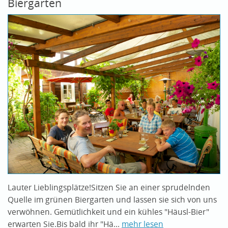
Biergarten
Lauter Lieblingsplätze!Sitzen Sie an einer sprudelnden
Quelle im grünen Biergarten und lassen sie sich von uns
verwöhnen. Gemütlichkeit und ein kühles "Häusl-Bier"
erwarten Sie.Bis bald ihr "Hä...
mehr lesen