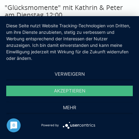
"Glücksmomente" mit Kathrin & Peter
am Dienstag 12:00
Die beiden Entertainer gestalten einen stimmungsvollen
Diese Seite nutzt Website Tracking-Technologien von Dritten,
und heiteren musikalischen NachmittagDas Hotel
um ihre Dienste anzubieten, stetig zu verbessern und
Werbung entsprechend der Interessen der Nutzer
"Quirle-Häusl" bietet ein leckeres Mittagessen sowie ein
anzuzeigen. Ich bin damit einverstanden und kann meine
Kaffeegedeck mit hausgebackenem Kuch...
mehr lesen
Einwilligung jederzeit mit Wirkung für die Zukunft widerrufen
oder ändern.
VERWEIGERN
AKZEPTIEREN
Quirle-Häusl
Inhalt
Hotel - Restaurant - Boutique
Willkommen
MEHR
Hauptstraße 45 / 51 / 52
Zimmer
02799 Waltersdorf / Oberlausitz
Arrangements
Wellness
Powered by
Öffnungszeiten:
hier klicken
Ausflüge