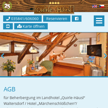
035841/606060
Reservieren
Karte öffnen
AGB
für Beherbergung im Landhotel „Quirle-Häusl“
Waltersdorf / Hotel „Märchenschlößchen“/