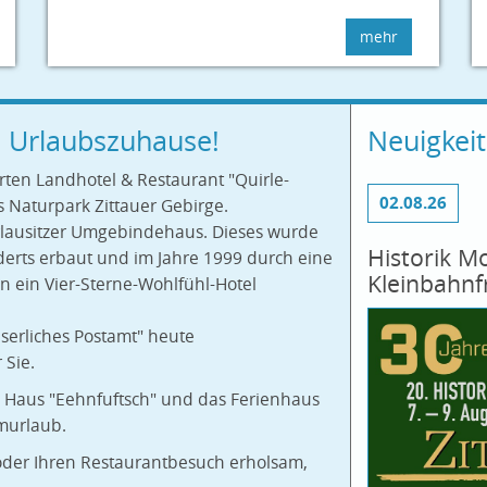
mehr
m Urlaubszuhause!
Neuigkei
rten Landhotel & Restaurant "Quirle-
02.08.26
s Naturpark Zittauer Gebirge.
lausitzer Umgebindehaus. Dieses wurde
Historik Mo
derts erbaut und im Jahre 1999 durch eine
Kleinbahnf
n ein Vier-Sterne-Wohlfühl-Hotel
serliches Postamt" heute
 Sie.
 Haus "Eehnfuftsch" und das Ferienhaus
murlaub.
 oder Ihren Restaurantbesuch erholsam,