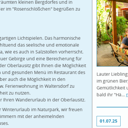
träumten kleinen Bergdorfes und in
der im "Rosenschlößchen" begrüßen zu
artigen Lichtspielen. Das harmonische
ohltuend das seelische und emotionale
a, wie es auch in Salzstollen vorherrscht.
tauer Gebirge und eine Bereicherung für
der Oberlausitz gibt Ihnen die Möglichkeit
en und gesunden Menü im Restaurant des
Lauter Lieblin
ber auch die Möglichkeit in den
im grünen Bier
w. Ferienwohnung in Waltersdorf zu
Gemütlichkeit u
eit zu nutzen.
bald ihr "Hä...
r Ihren Wanderurlaub in der Oberlausitz.
 Winterurlaub im Naturpark, wir freuen
 Zimmern mit der anheimelnden
01.07.25
ses.