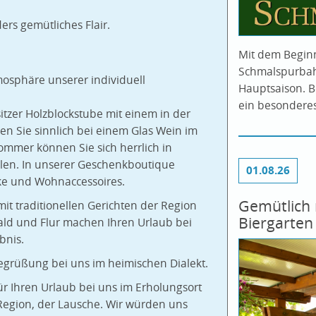
ers gemütliches Flair.
Mit dem Beginn 
Schmalspurbahn
mosphäre unserer individuell
Hauptsaison. B
ein besonderes
itzer Holzblockstube mit einem in der
en Sie sinnlich bei einem Glas Wein im
ommer können Sie sich herrlich in
en. In unserer Geschenkboutique
01.08.26
nke und Wohnaccessoires.
Gemütlich 
t traditionellen Gerichten der Region
Biergarten
Wald und Flur machen Ihren Urlaub bei
bnis.
 Begrüßung bei uns im heimischen Dialekt.
r Ihren Urlaub bei uns im Erholungsort
Region, der Lausche. Wir würden uns