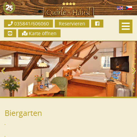
035841/606060
Reservieren
Karte öffnen
Biergarten