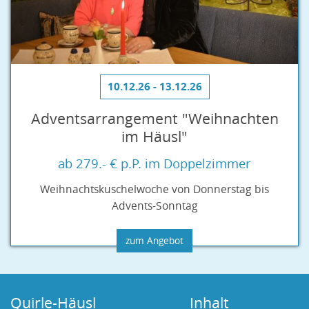
10.12.26 - 13.12.26
Adventsarrangement "Weihnachten
im Häusl"
ab 279.- € p.P. im Doppelzimmer
Weihnachtskuschelwoche von Donnerstag bis
Advents-Sonntag
zum Angebot
Quirle-Häusl
Inhalt